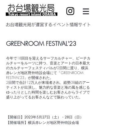
​お台場観光局が運営するイベント情報サイト
GREENROOM FESTIVAL'23
今年で18回⽬を迎えるサーフカルチャー、ビーチカ
ルチャーをルーツに持つ、⾳楽とアートの日本最大
のカルチャーフェスティバルが2日間に渡り、横浜
赤レンガ地区野外特設会場にて「GREENROOM
FESTIVAL’23」が開催された。
2日間で合計12万人が来場者され、総勢38組のアー
ティストが出演し、魅力的な音楽と海の風を感じる
ゆったりとした時間を楽しむお客さんからライブで
盛り上がってるお客さんなどで賑わっていた。
【開催日】
2023年5
月27日（土）・28日（日）
【開催場所】横浜赤レンガ地区野外特設会場